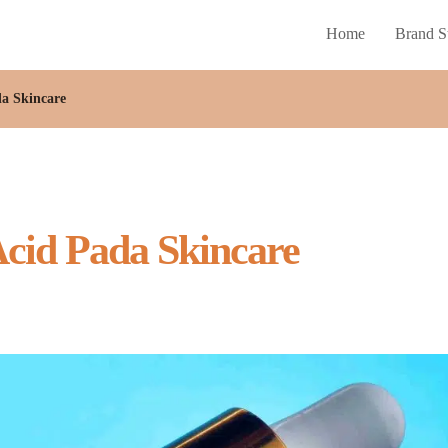
Home
Brand S
a Skincare
cid Pada Skincare