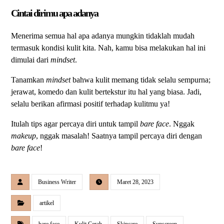
Cintai dirimu apa adanya
Menerima semua hal apa adanya mungkin tidaklah mudah
termasuk kondisi kulit kita. Nah, kamu bisa melakukan hal ini
dimulai dari
mindset
.
Tanamkan
mindset
bahwa kulit memang tidak selalu sempurna;
jerawat, komedo dan kulit bertekstur itu hal yang biasa. Jadi,
selalu berikan afirmasi positif terhadap kulitmu ya!
Itulah tips agar percaya diri untuk tampil
bare face
. Nggak
makeup
, nggak masalah! Saatnya tampil percaya diri dengan
bare face
!
Business Writer
Maret 28, 2023
artikel
bare face
Kulit Cerah
Skincare
Sunscreen