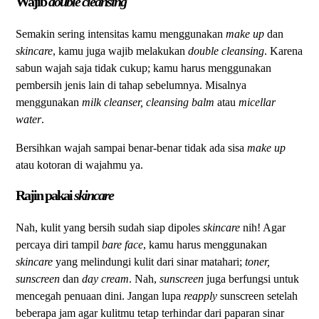
Wajib
double cleansing
Semakin sering intensitas kamu menggunakan
make up
dan
skincare
, kamu juga wajib melakukan
double cleansing
. Karena
sabun wajah saja tidak cukup; kamu harus menggunakan
pembersih jenis lain di tahap sebelumnya. Misalnya
menggunakan
milk cleanser, cleansing balm
atau
micellar
water
.
Bersihkan wajah sampai benar-benar tidak ada sisa
make up
atau kotoran di wajahmu ya.
Rajin pakai
skincare
Nah, kulit yang bersih sudah siap dipoles
skincare
nih! Agar
percaya diri tampil
bare face
, kamu harus menggunakan
skincare
yang melindungi kulit dari sinar matahari;
toner,
sunscreen
dan
day cream
. Nah,
sunscreen
juga berfungsi untuk
mencegah penuaan dini. Jangan lupa
reapply
sunscreen setelah
beberapa jam agar kulitmu tetap terhindar dari paparan sinar