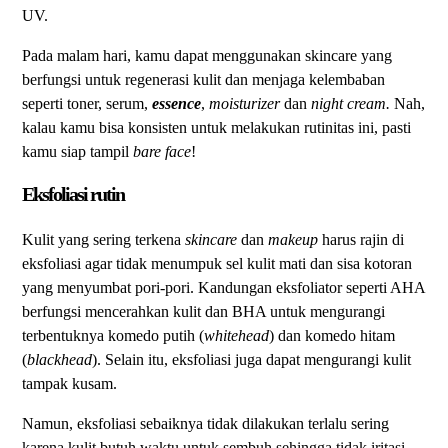
UV.
Pada malam hari, kamu dapat menggunakan skincare yang
berfungsi untuk regenerasi kulit dan menjaga kelembaban
seperti toner, serum,
essence
,
moisturizer
dan
night cream.
Nah,
kalau kamu bisa konsisten untuk melakukan rutinitas ini, pasti
kamu siap tampil
bare face
!
Eksfoliasi rutin
Kulit yang sering terkena
skincare
dan
makeup
harus rajin di
eksfoliasi agar tidak menumpuk sel kulit mati dan sisa kotoran
yang menyumbat pori-pori. Kandungan eksfoliator seperti AHA
berfungsi mencerahkan kulit dan BHA untuk mengurangi
terbentuknya komedo putih (
whitehead
) dan komedo hitam
(
blackhead
). Selain itu, eksfoliasi juga dapat mengurangi kulit
tampak kusam.
Namun, eksfoliasi sebaiknya tidak dilakukan terlalu sering
karena kulit butuh waktu untuk sembuh sehingga tidak iritasi.