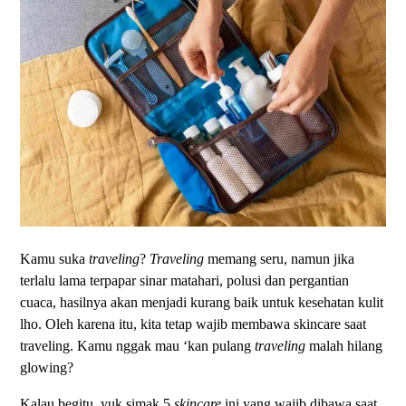
Kamu suka
traveling
?
Traveling
memang seru, namun jika
terlalu lama terpapar sinar matahari, polusi dan pergantian
cuaca, hasilnya akan menjadi kurang baik untuk kesehatan kulit
lho. Oleh karena itu, kita tetap wajib membawa skincare saat
traveling. Kamu nggak mau ‘kan pulang
traveling
malah hilang
glowing?
Kalau begitu, yuk simak 5
skincare
ini yang wajib dibawa saat