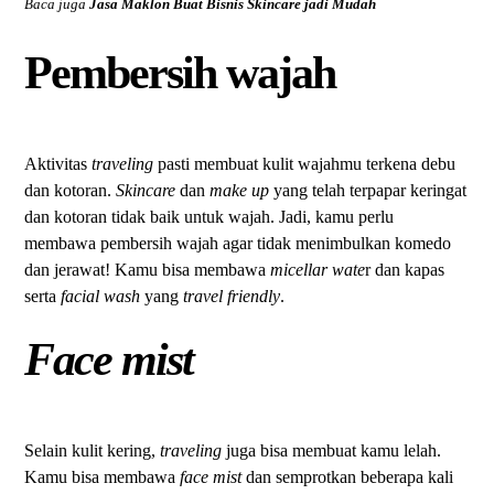
Baca juga
Jasa Maklon Buat Bisnis Skincare jadi Mudah
Pembersih wajah
Aktivitas
traveling
pasti membuat kulit wajahmu terkena debu
dan kotoran.
Skincare
dan
make up
yang telah terpapar keringat
dan kotoran tidak baik untuk wajah. Jadi, kamu perlu
membawa pembersih wajah agar tidak menimbulkan komedo
dan jerawat! Kamu bisa membawa
micellar wate
r dan kapas
serta
facial wash
yang
travel friendly
.
Face mist
Selain kulit kering,
traveling
juga bisa membuat kamu lelah.
Kamu bisa membawa
face mist
dan semprotkan beberapa kali