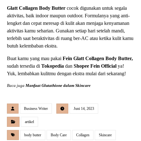
Glatt Collagen Body Butter
cocok digunakan untuk segala
aktivitas, baik indoor maupun outdoor. Formulanya yang anti-
lengket dan cepat meresap di kulit akan menjaga kenyamanan
aktivitas kamu seharian. Gunakan setiap hari setelah mandi,
terlebih saat beraktivitas di ruang ber-AC atau ketika kulit kamu
butuh kelembaban ekstra.
Buat kamu yang mau pakai
Fein
Glatt Collagen Body Butter,
sudah tersedia di
Tokopedia
dan
Shopee
Fein Official
ya!
Yuk, lembabkan kulitmu dengan ekstra mulai dari sekarang!
Baca juga
Manfaat Glutathione dalam Skincare
Business Writer
Juni 14, 2023
artikel
body butter
Body Care
Collagen
Skincare