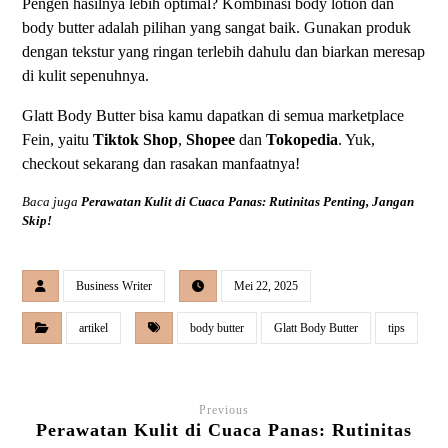
Pengen hasilnya lebih optimal? Kombinasi body lotion dan
body butter adalah pilihan yang sangat baik. Gunakan produk
dengan tekstur yang ringan terlebih dahulu dan biarkan meresap
di kulit sepenuhnya.
Glatt Body Butter bisa kamu dapatkan di semua marketplace
Fein, yaitu
Tiktok Shop
,
Shopee
dan
Tokopedia
. Yuk,
checkout sekarang dan rasakan manfaatnya!
Baca juga
Perawatan Kulit di Cuaca Panas: Rutinitas Penting, Jangan
Skip!
Business Writer
Mei 22, 2025
artikel
body butter
Glatt Body Butter
tips
Previous
Perawatan Kulit di Cuaca Panas: Rutinitas