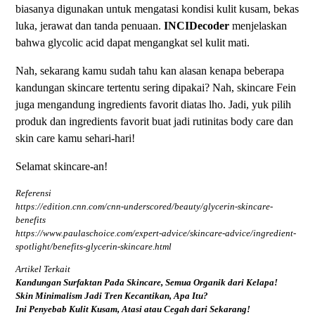
biasanya digunakan untuk mengatasi kondisi kulit kusam, bekas
luka, jerawat dan tanda penuaan.
INCIDecoder
menjelaskan
bahwa glycolic acid dapat mengangkat sel kulit mati.
Nah, sekarang kamu sudah tahu kan alasan kenapa beberapa
kandungan skincare tertentu sering dipakai? Nah, skincare Fein
juga mengandung ingredients favorit diatas lho. Jadi, yuk pilih
produk dan ingredients favorit buat jadi rutinitas body care dan
skin care kamu sehari-hari!
Selamat skincare-an!
Referensi
https://edition.cnn.com/cnn-underscored/beauty/glycerin-skincare-
benefits
https://www.paulaschoice.com/expert-advice/skincare-advice/ingredient-
spotlight/benefits-glycerin-skincare.html
Artikel Terkait
Kandungan Surfaktan Pada Skincare, Semua Organik dari Kelapa!
Skin Minimalism Jadi Tren Kecantikan, Apa Itu?
Ini Penyebab Kulit Kusam, Atasi atau Cegah dari Sekarang!