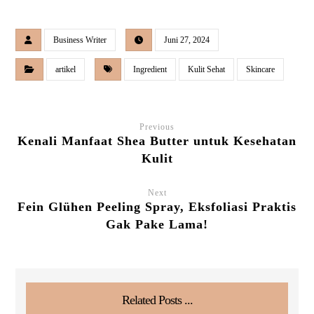
Business Writer
Juni 27, 2024
artikel
Ingredient
Kulit Sehat
Skincare
Previous
Kenali Manfaat Shea Butter untuk Kesehatan
Kulit
Next
Fein Glühen Peeling Spray, Eksfoliasi Praktis
Gak Pake Lama!
Related Posts ...