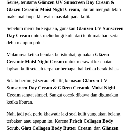
Series
,
terutama
Glänzen UV Sunscreen Day Cream
&
Gläzen Ceramic Moist Night Cream
, liburan menjadi lebih
maksimal tanpa khawatir masalah pada kulit.
Sebelum memulai kegiatan, gunakan
Glänzen UV Sunscreen
Day Cream
untuk melindungi kulit dari terik matahari serta
debu maupun polusi.
Malamnya ketika hendak beristirahat, gunakan
Gläzen
Ceramic Moist Night Cream
untuk merawat kesehatan
lapisan kulit setelah terpapar berbagai hal ketika beraktivitas.
Selain berfungsi secara efektif, kemasan
Glänzen UV
Sunscreen Day Cream
&
Gläzen Ceramic Moist Night
Cream
sangat simpel. Sangat cocok dibawa dan digunakan
ketika liburan.
Nah, jadi gak perlu khawatir lagi soal kulit yang akan belang,
terbakar, atau apapun itu. Karena
Frisch Collagen Body
Scrub
,
Glatt Collagen Body Butter Cream
, dan
Glänzen