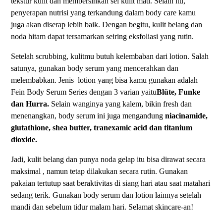
tekstur kulit dan membersihkan sel kulit mati. Selain itu,
penyerapan nutrisi yang terkandung dalam body care kamu
juga akan diserap lebih baik. Dengan begitu, kulit belang dan
noda hitam dapat tersamarkan seiring eksfoliasi yang rutin.
Setelah scrubbing, kulitmu butuh kelembaban dari lotion. Salah
satunya, gunakan body serum yang mencerahkan dan
melembabkan. Jenis lotion yang bisa kamu gunakan adalah
Fein Body Serum Series dengan 3 varian yaitu
Blüte, Funke
dan Hurra
.
Selain wanginya yang kalem, bikin fresh dan
menenangkan, body serum ini juga mengandung
niacinamide,
glutathione, shea butter, tranexamic acid dan titanium
dioxide.
Jadi, kulit belang dan punya noda gelap itu bisa dirawat secara
maksimal , namun tetap dilakukan secara rutin. Gunakan
pakaian tertutup saat beraktivitas di siang hari atau saat matahari
sedang terik. Gunakan body serum dan lotion lainnya setelah
mandi dan sebelum tidur malam hari. Selamat skincare-an!