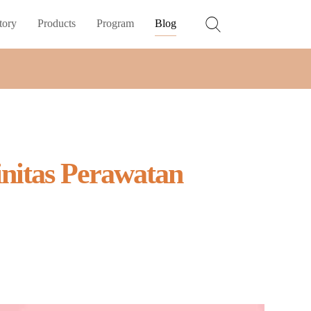
tory
Products
Program
Blog
initas Perawatan