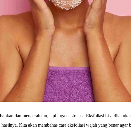
abkan dan mencerahkan, tapi juga eksfoliasi. Eksfoliasi bisa dilakuka
hasilnya. Kita akan membahas cara eksfoliasi wajah yang benar agar bis