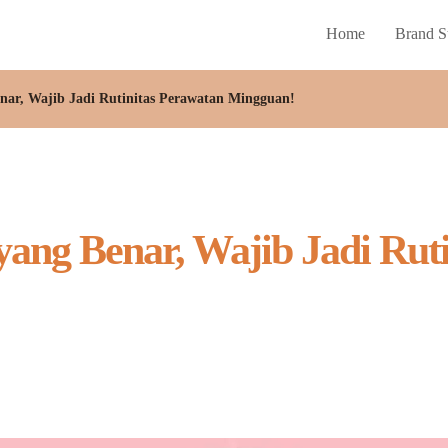
Home
Brand S
enar, Wajib Jadi Rutinitas Perawatan Mingguan!
yang Benar, Wajib Jadi Rut