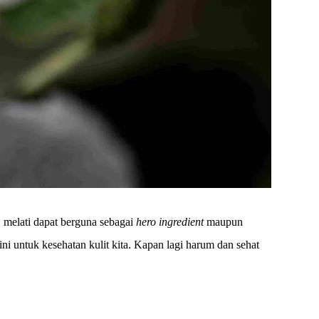
, melati dapat berguna sebagai
hero ingredient
maupun
 ini untuk kesehatan kulit kita. Kapan lagi harum dan sehat