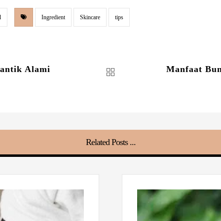
l
Ingredient
Skincare
tips
antik Alami
Manfaat Bun
Related Posts ...