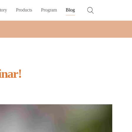
tory
Products
Program
Blog
inar!