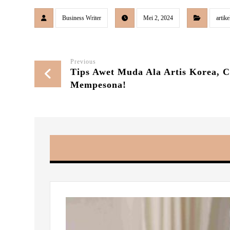
Business Writer
Mei 2, 2024
artike
Previous
Tips Awet Muda Ala Artis Korea, C
Mempesona!