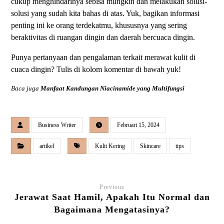
cukup menghindarinya sebisa mungkin dan melakukan solusi-
solusi yang sudah kita bahas di atas. Yuk, bagikan informasi
penting ini ke orang terdekatmu, khususnya yang sering
beraktivitas di ruangan dingin dan daerah bercuaca dingin.
Punya pertanyaan dan pengalaman terkait merawat kulit di
cuaca dingin? Tulis di kolom komentar di bawah yuk!
Baca juga
Manfaat Kandungan Niacinamide yang Multifungsi
Business Writer
Februari 15, 2024
artikel
Kulit Kering
Skincare
tips
Previous
Jerawat Saat Hamil, Apakah Itu Normal dan
Bagaimana Mengatasinya?