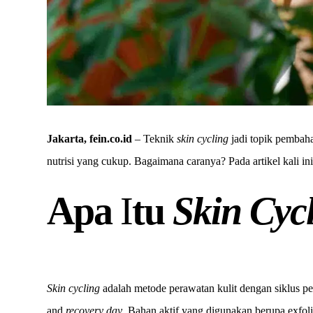
Jakarta, fein.co.id
– Teknik
skin cycling
jadi topik pembaha
nutrisi yang cukup. Bagaimana caranya? Pada artikel kali i
Apa
I
tu
Skin Cyc
Skin cycling
adalah metode perawatan kulit dengan siklus pe
and
recovery day
. Bahan aktif yang digunakan berupa exfoli