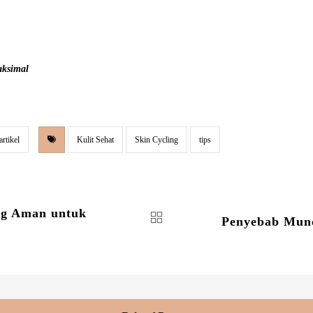
aksimal
artikel
Kulit Sehat
Skin Cycling
tips
ang Aman untuk
Penyebab Munc