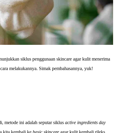
menunjukkan siklus penggunaan skincare agar kulit menerima
cara melakukannya. Simak pembahasannya, yuk!
, metode ini adalah seputar siklus
active ingredients day
a kita kembali ke
basic skincare
agar kulit kembali rileks.